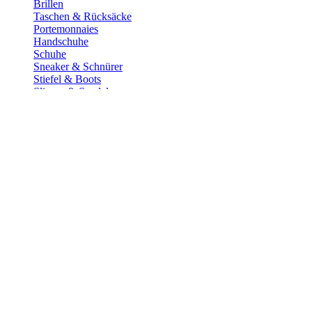
Brillen
Taschen & Rücksäcke
Portemonnaies
Handschuhe
Schuhe
Sneaker & Schnürer
Stiefel & Boots
Slipper & Sandalen
Pumps
Schuhzubehör
Herren
Bekleidung
Anzüge
Hosen
Mäntel
Hemden
T-Shirts & Poloshirts
Jacken
Jeans
Strick & Sweat
Wäsche & Strümpfe
Bademode
Unterhosen
Stümpfe & Socken
Unterhemden