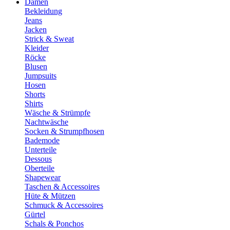
Damen
Bekleidung
Jeans
Jacken
Strick & Sweat
Kleider
Röcke
Blusen
Jumpsuits
Hosen
Shorts
Shirts
Wäsche & Strümpfe
Nachtwäsche
Socken & Strumpfhosen
Bademode
Unterteile
Dessous
Oberteile
Shapewear
Taschen & Accessoires
Hüte & Mützen
Schmuck & Accessoires
Gürtel
Schals & Ponchos